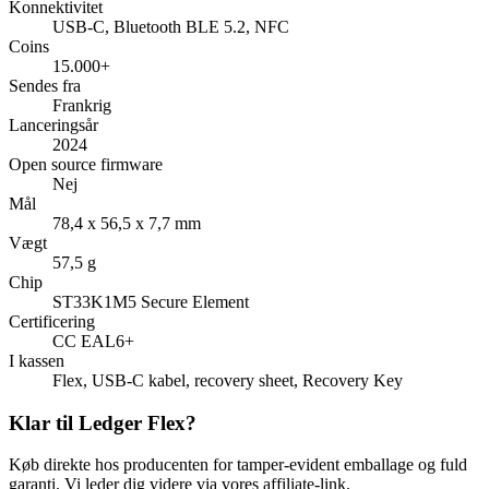
Konnektivitet
USB-C, Bluetooth BLE 5.2, NFC
Coins
15.000+
Sendes fra
Frankrig
Lanceringsår
2024
Open source firmware
Nej
Mål
78,4 x 56,5 x 7,7 mm
Vægt
57,5 g
Chip
ST33K1M5 Secure Element
Certificering
CC EAL6+
I kassen
Flex, USB-C kabel, recovery sheet, Recovery Key
Klar til Ledger Flex?
Køb direkte hos producenten for tamper-evident emballage og fuld
garanti. Vi leder dig videre via vores affiliate-link.