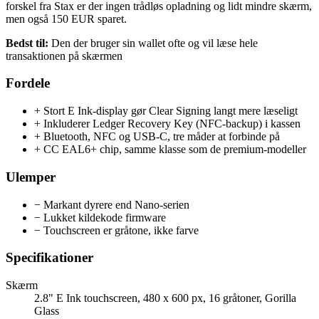
forskel fra Stax er der ingen trådløs opladning og lidt mindre skærm,
men også 150 EUR sparet.
Bedst til:
Den der bruger sin wallet ofte og vil læse hele
transaktionen på skærmen
Fordele
+
Stort E Ink-display gør Clear Signing langt mere læseligt
+
Inkluderer Ledger Recovery Key (NFC-backup) i kassen
+
Bluetooth, NFC og USB-C, tre måder at forbinde på
+
CC EAL6+ chip, samme klasse som de premium-modeller
Ulemper
−
Markant dyrere end Nano-serien
−
Lukket kildekode firmware
−
Touchscreen er gråtone, ikke farve
Specifikationer
Skærm
2.8" E Ink touchscreen, 480 x 600 px, 16 gråtoner, Gorilla
Glass