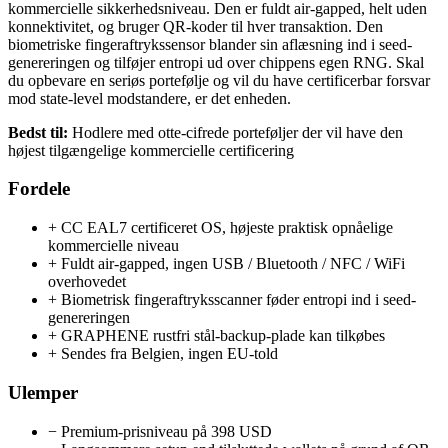
kommercielle sikkerhedsniveau. Den er fuldt air-gapped, helt uden
konnektivitet, og bruger QR-koder til hver transaktion. Den
biometriske fingeraftrykssensor blander sin aflæsning ind i seed-
genereringen og tilføjer entropi ud over chippens egen RNG. Skal
du opbevare en seriøs portefølje og vil du have certificerbar forsvar
mod state-level modstandere, er det enheden.
Bedst til:
Hodlere med otte-cifrede porteføljer der vil have den
højest tilgængelige kommercielle certificering
Fordele
+
CC EAL7 certificeret OS, højeste praktisk opnåelige
kommercielle niveau
+
Fuldt air-gapped, ingen USB / Bluetooth / NFC / WiFi
overhovedet
+
Biometrisk fingeraftryksscanner føder entropi ind i seed-
genereringen
+
GRAPHENE rustfri stål-backup-plade kan tilkøbes
+
Sendes fra Belgien, ingen EU-told
Ulemper
−
Premium-prisniveau på 398 USD