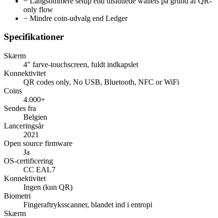
−
Langsommere setup end tilsluttede wallets på grund af QR-
only flow
−
Mindre coin-udvalg end Ledger
Specifikationer
Skærm
4" farve-touchscreen, fuldt indkapslet
Konnektivitet
QR codes only, No USB, Bluetooth, NFC or WiFi
Coins
4.000+
Sendes fra
Belgien
Lanceringsår
2021
Open source firmware
Ja
OS-certificering
CC EAL7
Konnektivitet
Ingen (kun QR)
Biometri
Fingeraftryksscanner, blandet ind i entropi
Skærm